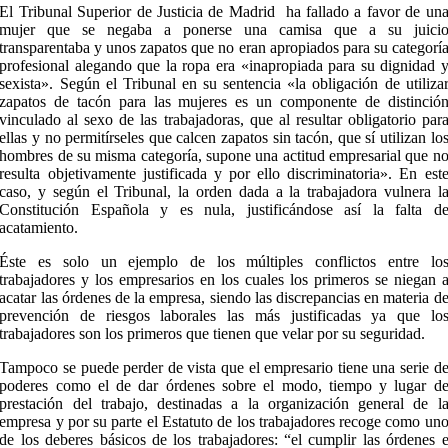
El Tribunal Superior de Justicia de Madrid ha fallado a favor de un
mujer que se negaba a ponerse una camisa que a su juici
transparentaba y unos zapatos que no eran apropiados para su categorí
profesional alegando que la ropa era «inapropiada para su dignidad 
sexista». Según el Tribunal en su sentencia «la obligación de utiliza
zapatos de tacón para las mujeres es un componente de distinció
vinculado al sexo de las trabajadoras, que al resultar obligatorio par
ellas y no permitírseles que calcen zapatos sin tacón, que sí utilizan lo
hombres de su misma categoría, supone una actitud empresarial que n
resulta objetivamente justificada y por ello discriminatoria». En est
caso, y según el Tribunal, la orden dada a la trabajadora vulnera l
Constitución Española y es nula, justificándose así la falta d
acatamiento.
Éste es solo un ejemplo de los múltiples conflictos entre lo
trabajadores y los empresarios en los cuales los primeros se niegan 
acatar las órdenes de la empresa, siendo las discrepancias en materia d
prevención de riesgos laborales las más justificadas ya que lo
trabajadores son los primeros que tienen que velar por su seguridad.
Tampoco se puede perder de vista que el empresario tiene una serie d
poderes como el de dar órdenes sobre el modo, tiempo y lugar d
prestación del trabajo, destinadas a la organización general de l
empresa y por su parte el Estatuto de los trabajadores recoge como un
de los deberes básicos de los trabajadores: “el cumplir las órdenes 