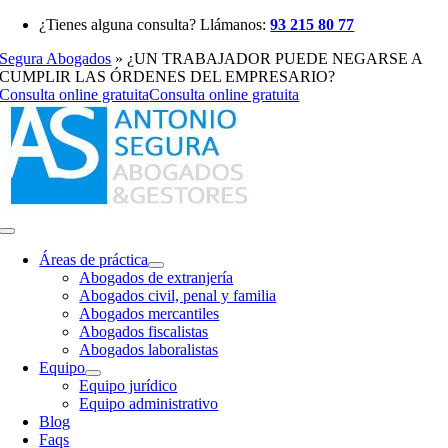
Saltar
¿Tienes alguna consulta? Llámanos:
93 215 80 77
al
Segura Abogados
»
¿UN TRABAJADOR PUEDE NEGARSE A
contenido
CUMPLIR LAS ÓRDENES DEL EMPRESARIO?
Consulta online gratuita
Consulta online gratuita
Toggle
Navigation
Áreas de práctica
Abogados de extranjería
Abogados civil, penal y familia
Abogados mercantiles
Abogados fiscalistas
Abogados laboralistas
Equipo
Equipo jurídico
Equipo administrativo
Blog
Faqs