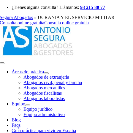
Saltar
¿Tienes alguna consulta? Llámanos:
93 215 80 77
al
Segura Abogados
»
UCRANIA Y EL SERVICIO MILITAR
contenido
Consulta online gratuita
Consulta online gratuita
Toggle
Navigation
Áreas de práctica
Abogados de extranjería
Abogados civil, penal y familia
Abogados mercantiles
Abogados fiscalistas
Abogados laboralistas
Equipo
Equipo jurídico
Equipo administrativo
Blog
Faqs
Guía práctica para vivir en España