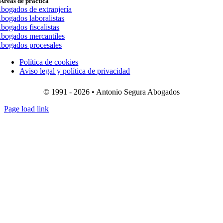
Áreas de práctica
bogados de extranjería
bogados laboralistas
bogados fiscalistas
bogados mercantiles
bogados procesales
Política de cookies
Aviso legal y política de privacidad
© 1991 - 2026 • Antonio Segura Abogados
Page load link
Ir
a
Arriba