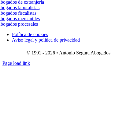
bogados de extranjería
bogados laboralistas
bogados fiscalistas
bogados mercantiles
bogados procesales
Política de cookies
Aviso legal y política de privacidad
© 1991 - 2026 • Antonio Segura Abogados
Page load link
Ir
a
Arriba