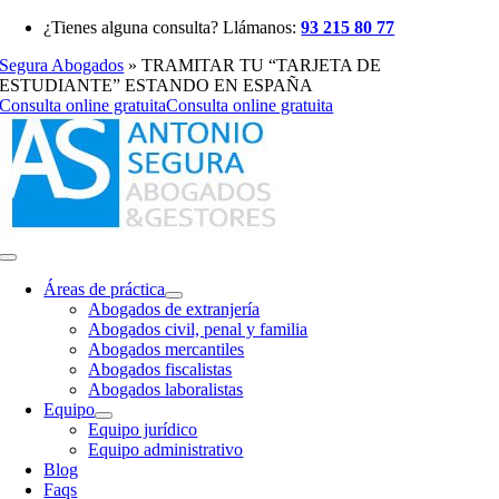
Saltar
¿Tienes alguna consulta? Llámanos:
93 215 80 77
al
Segura Abogados
»
TRAMITAR TU “TARJETA DE
contenido
ESTUDIANTE” ESTANDO EN ESPAÑA
Consulta online gratuita
Consulta online gratuita
Toggle
Navigation
Áreas de práctica
Abogados de extranjería
Abogados civil, penal y familia
Abogados mercantiles
Abogados fiscalistas
Abogados laboralistas
Equipo
Equipo jurídico
Equipo administrativo
Blog
Faqs