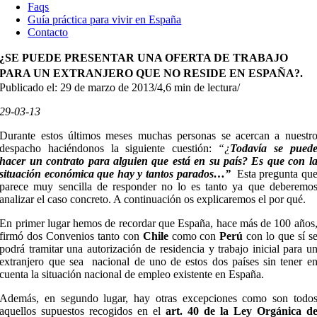
Faqs
Guía práctica para vivir en España
Contacto
¿SE PUEDE PRESENTAR UNA OFERTA DE TRABAJO
PARA UN EXTRANJERO QUE NO RESIDE EN ESPAÑA?.
Publicado el: 29 de marzo de 2013
/
4,6 min de lectura
/
29-03-13
Durante estos últimos meses muchas personas se acercan a nuestr
despacho haciéndonos la siguiente cuestión:
“¿
Todavía se pued
hacer un contrato para alguien que está en su país? Es que con l
situación económica que hay y tantos parados…”
Esta pregunta qu
parece muy sencilla de responder no lo es tanto ya que deberemo
analizar el caso concreto. A continuación os explicaremos el por qué.
En primer lugar hemos de recordar que España, hace más de 100 años
firmó dos Convenios tanto con
Chile
como con
Perú
con lo que sí s
podrá tramitar una autorización de residencia y trabajo inicial para u
extranjero que sea nacional de uno de estos dos países sin tener e
cuenta la situación nacional de empleo existente en España.
Además, en segundo lugar, hay otras excepciones como son todo
aquellos supuestos recogidos en el
art.
40 de la Ley Orgánica d