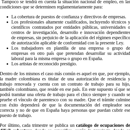
Tampoco se tendrá en cuenta la situación nacional de empleo, en la
condiciones que se determinen reglamentariamente para:
La cobertura de puestos de confianza y directivos de empresas.
Los profesionales altamente cualificados, incluyendo técnicos 
científicos contratados por entidades públicas, universidades 
centros de investigación, desarrollo e innovación dependiente
de empresas, sin perjuicio de la aplicación del régimen específic
de autorización aplicable de conformidad con la presente Ley.
Los trabajadores en plantilla de una empresa o grupo d
empresas en otro país que pretendan desarrollar su activida
laboral para la misma empresa o grupo en España.
Los artistas de reconocido prestigio.
Dentro de los mismos el caso más común es aquel en que, por ejemplo
la madre colombiana es titular de una autorización de residencia 
trabajo renovada y cuenta con un contrato de trabajo para su hijo
también colombiano, que reside en ese país. En este supuesto sí que s
podrá tramitar una oferta de trabajo para el chico siempre y cuando s
pruebe el vínculo de parentesco con su madre. Que el trámite culmin
con éxito dependerá de que la documentación del empleador se
correcta y no de que en España haya personas que puedan cubrir es
puesto de trabajo.
Por último, cada trimestre se publica un
catálogo de ocupaciones d