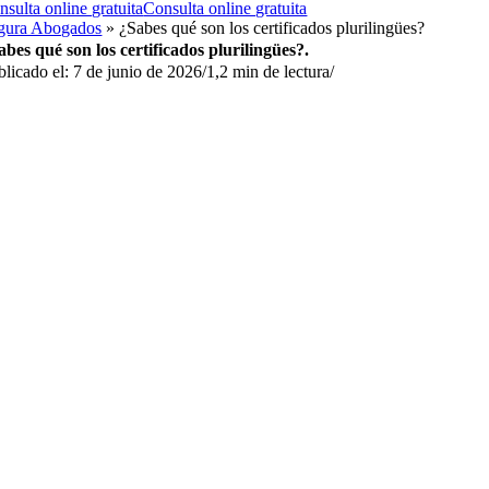
nsulta online gratuita
Consulta online gratuita
gura Abogados
»
¿Sabes qué son los certificados plurilingües?
abes qué son los certificados plurilingües?.
blicado el: 7 de junio de 2026
/
1,2 min de lectura
/