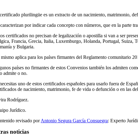
 certificado plurilingüe es un extracto de un nacimiento, matrimonio, def
 caracterizan por indicar cada concepto con números, que en la parte tra
tos certificados no precisan de legalización o apostilla si van a ser pr
lgica, Francia, Grecia, Italia, Luxemburgo, Holanda, Portugal, Suiza, 
manía y Bulgaria.
 mismo aplica para los países firmantes del Reglamento comunitario 20
gunos países no firmantes de estos Convenios también los admiten como v
lo admite o no.
necesitas uno de estos certificados españoles para usarlo fuera de España,
tificados de nacimiento, matrimonio, fe de vida o defunción o en las dele
vira Rodríguez.
uipo Jurídico.
ntenido revisado por
Antonio Segura García Consuegra
: Experto Juríd
ras noticias