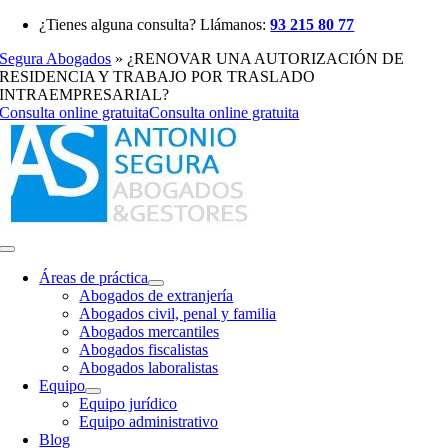
Saltar
¿Tienes alguna consulta? Llámanos:
93 215 80 77
al
Segura Abogados
»
¿RENOVAR UNA AUTORIZACIÓN DE
contenido
RESIDENCIA Y TRABAJO POR TRASLADO
INTRAEMPRESARIAL?
Consulta online gratuita
Consulta online gratuita
Toggle
Navigation
Áreas de práctica
Abogados de extranjería
Abogados civil, penal y familia
Abogados mercantiles
Abogados fiscalistas
Abogados laboralistas
Equipo
Equipo jurídico
Equipo administrativo
Blog