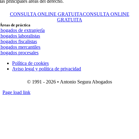
las principales áreas del derecho.
CONSULTA ONLINE GRATUITA
CONSULTA ONLINE
GRATUITA
Áreas de práctica
bogados de extranjería
bogados laboralistas
bogados fiscalistas
bogados mercantiles
bogados procesales
Política de cookies
Aviso legal y política de privacidad
© 1991 - 2026 • Antonio Segura Abogados
Page load link
Ir
a
Arriba