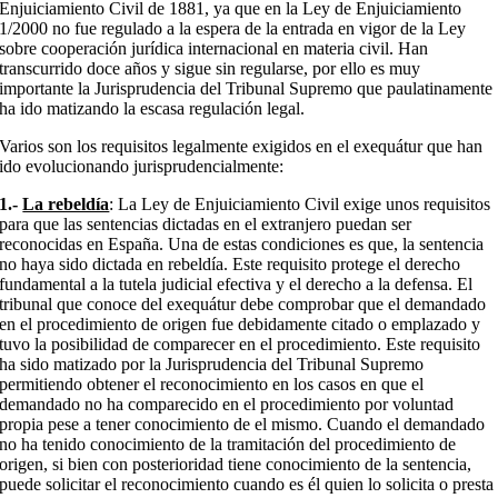
Enjuiciamiento Civil de 1881, ya que en la Ley de Enjuiciamiento
1/2000 no fue regulado a la espera de la entrada en vigor de la Ley
sobre cooperación jurídica internacional en materia civil. Han
transcurrido doce años y sigue sin regularse, por ello es muy
importante la Jurisprudencia del Tribunal Supremo que paulatinamente
ha ido matizando la escasa regulación legal.
Varios son los requisitos legalmente exigidos en el exequátur que han
ido evolucionando jurisprudencialmente:
1.-
La rebeldía
: La Ley de Enjuiciamiento Civil exige unos requisitos
para que las sentencias dictadas en el extranjero puedan ser
reconocidas en España. Una de estas condiciones es que, la sentencia
no haya sido dictada en rebeldía. Este requisito protege el derecho
fundamental a la tutela judicial efectiva y el derecho a la defensa. El
tribunal que conoce del exequátur debe comprobar que el demandado
en el procedimiento de origen fue debidamente citado o emplazado y
tuvo la posibilidad de comparecer en el procedimiento. Este requisito
ha sido matizado por la Jurisprudencia del Tribunal Supremo
permitiendo obtener el reconocimiento en los casos en que el
demandado no ha comparecido en el procedimiento por voluntad
propia pese a tener conocimiento de el mismo. Cuando el demandado
no ha tenido conocimiento de la tramitación del procedimiento de
origen, si bien con posterioridad tiene conocimiento de la sentencia,
puede solicitar el reconocimiento cuando es él quien lo solicita o presta