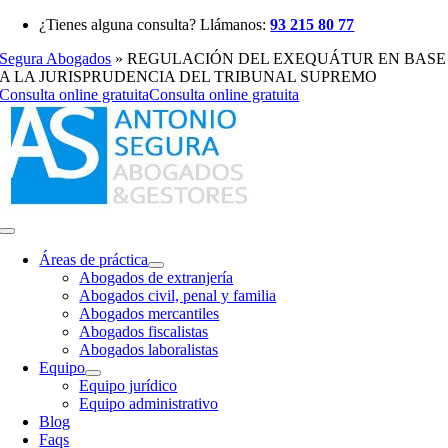
Saltar
¿Tienes alguna consulta? Llámanos:
93 215 80 77
al
Segura Abogados
»
REGULACIÓN DEL EXEQUÁTUR EN BASE
contenido
A LA JURISPRUDENCIA DEL TRIBUNAL SUPREMO
Consulta online gratuita
Consulta online gratuita
Toggle
Navigation
Áreas de práctica
Abogados de extranjería
Abogados civil, penal y familia
Abogados mercantiles
Abogados fiscalistas
Abogados laboralistas
Equipo
Equipo jurídico
Equipo administrativo
Blog
Faqs