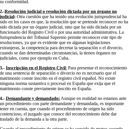
su conformidad.
2.-
Resolución judicial o resolución dictada por un órgano no
judicial
:
Otra cuestión que ha tenido una evolución jurisprudencial ha
sido en los casos en que, la resolución que se pretende reconocer no ha
sido dictada por un órgano judicial, sino que ha sido dictada por un
funcionario del Registro Civil o por una autoridad administrativa. La
Jurisprudencia del Tribunal Supremo permite reconocer este tipo de
resoluciones, ya que es evidente que en algunas legislaciones
extranjeras, la competencia para decretar la separación o el divorcio,
cuando se dan determinadas circunstancias, la tienen órganos no
judiciales, como por ejemplo en Cuba.
3.-
Inscripción en el Registro Civil
:
Para presentar el reconocimiento
de una sentencia de separación o divorcio no es necesario que el
matrimonio conste inscrito en el registro civil español. No existe
ninguna norma sustantiva o procesal en España que exija que el
matrimonio conste previamente inscrito en España.
4.-
Demandante y demandado:
Aunque en realidad no estamos ante
un procedimiento con parte demandante y demandada, es importante
tener en cuenta, que cuando el procedimiento de origen ha sido
contencioso, el juzgado que conoce del reconocimiento debe dar
traslado de la demanda a la otra parte.
Cuando el procedimiento de origen se ha seguido de mutuo acuerdo