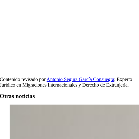
Contenido revisado por
Antonio Segura García Consuegra
: Experto
Jurídico en Migraciones Internacionales y Derecho de Extranjería.
Otras noticias