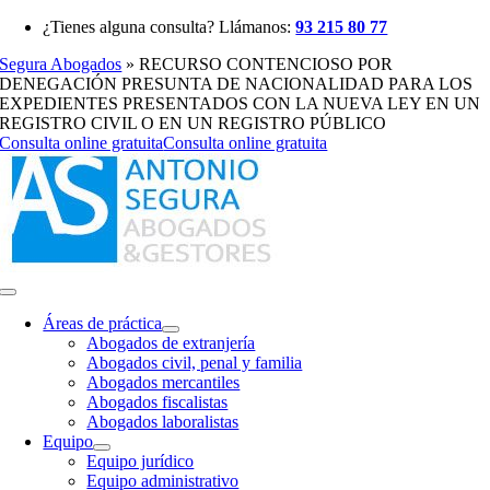
Saltar
¿Tienes alguna consulta? Llámanos:
93 215 80 77
al
Segura Abogados
»
RECURSO CONTENCIOSO POR
contenido
DENEGACIÓN PRESUNTA DE NACIONALIDAD PARA LOS
EXPEDIENTES PRESENTADOS CON LA NUEVA LEY EN UN
REGISTRO CIVIL O EN UN REGISTRO PÚBLICO
Consulta online gratuita
Consulta online gratuita
Toggle
Navigation
Áreas de práctica
Abogados de extranjería
Abogados civil, penal y familia
Abogados mercantiles
Abogados fiscalistas
Abogados laboralistas
Equipo
Equipo jurídico
Equipo administrativo