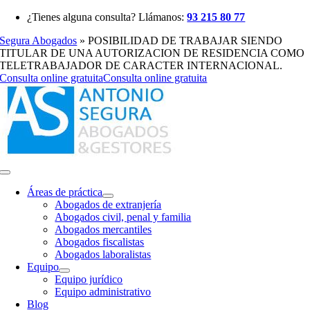
Saltar
¿Tienes alguna consulta? Llámanos:
93 215 80 77
al
Segura Abogados
»
POSIBILIDAD DE TRABAJAR SIENDO
contenido
TITULAR DE UNA AUTORIZACION DE RESIDENCIA COMO
TELETRABAJADOR DE CARACTER INTERNACIONAL.
Consulta online gratuita
Consulta online gratuita
Toggle
Navigation
Áreas de práctica
Abogados de extranjería
Abogados civil, penal y familia
Abogados mercantiles
Abogados fiscalistas
Abogados laboralistas
Equipo
Equipo jurídico
Equipo administrativo
Blog