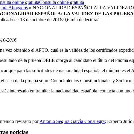
nsulta online gratuita
Consulta online gratuita
gura Abogados
»
NACIONALIDAD ESPAÑOLA: LA VALIDEZ D
ACIONALIDAD ESPAÑOLA: LA VALIDEZ DE LAS PRUEBA
blicado el: 13 de octubre de 2016
/
0,6 min de lectura
/
-10-2016
na vez obtenido el APTO, cual es la validez de los certificados expedid
 resultado de la prueba DELE otorga al candidato el título del idioma esp
dicar que para las solicitudes de nacionalidad española el mínimo es el A
 el caso de la prueba sobre Conocimientos Constitucionales y Sociocult
 estás interesado en tramitar la nacionalidad española, contacta con
ntenido revisado por
Antonio Segura García Consuegra
: Experto Juríd
ras noticias