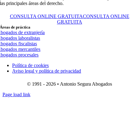
las principales áreas del derecho.
CONSULTA ONLINE GRATUITA
CONSULTA ONLINE
GRATUITA
Áreas de práctica
bogados de extranjería
bogados laboralistas
bogados fiscalistas
bogados mercantiles
bogados procesales
Política de cookies
Aviso legal y política de privacidad
© 1991 - 2026 • Antonio Segura Abogados
Page load link
Ir
a
Arriba