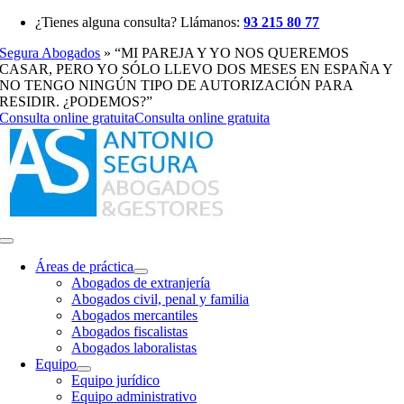
Saltar
¿Tienes alguna consulta? Llámanos:
93 215 80 77
al
Segura Abogados
»
“MI PAREJA Y YO NOS QUEREMOS
contenido
CASAR, PERO YO SÓLO LLEVO DOS MESES EN ESPAÑA Y
NO TENGO NINGÚN TIPO DE AUTORIZACIÓN PARA
RESIDIR. ¿PODEMOS?”
Consulta online gratuita
Consulta online gratuita
Toggle
Navigation
Áreas de práctica
Abogados de extranjería
Abogados civil, penal y familia
Abogados mercantiles
Abogados fiscalistas
Abogados laboralistas
Equipo
Equipo jurídico
Equipo administrativo