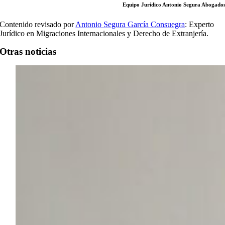
Equipo Jurídico Antonio Segura Abogado
Contenido revisado por
Antonio Segura García Consuegra
: Experto
Jurídico en Migraciones Internacionales y Derecho de Extranjería.
Otras noticias