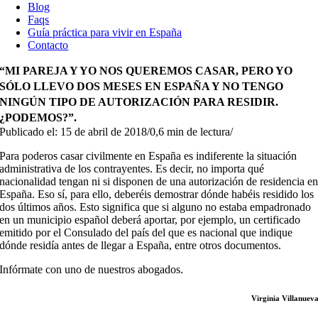
Blog
Faqs
Guía práctica para vivir en España
Contacto
“MI PAREJA Y YO NOS QUEREMOS CASAR, PERO YO
SÓLO LLEVO DOS MESES EN ESPAÑA Y NO TENGO
NINGÚN TIPO DE AUTORIZACIÓN PARA RESIDIR.
¿PODEMOS?”.
Publicado el: 15 de abril de 2018
/
0,6 min de lectura
/
Para poderos casar civilmente en España es indiferente la situación
administrativa de los contrayentes. Es decir, no importa qué
nacionalidad tengan ni si disponen de una autorización de residencia e
España. Eso sí, para ello, deberéis demostrar dónde habéis residido los
dos últimos años. Esto significa que si alguno no estaba empadronado
en un municipio español deberá aportar, por ejemplo, un certificado
emitido por el Consulado del país del que es nacional que indique
dónde residía antes de llegar a España, entre otros documentos.
Infórmate con uno de nuestros abogados.
Virginia Villanuev