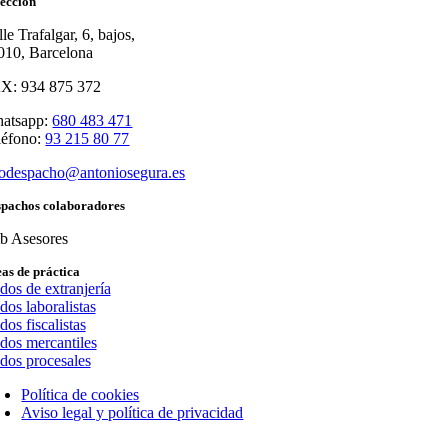
ección
le Trafalgar, 6, bajos,
010, Barcelona
X: 934 875 372
atsapp:
680 483 471
léfono:
93 215 80 77
fodespacho@antoniosegura.es
spachos colaboradores
ib Asesores
as de práctica
os de extranjería
os laboralistas
os fiscalistas
os mercantiles
os procesales
Política de cookies
Aviso legal y política de privacidad