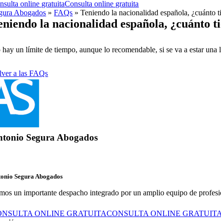
nsulta online gratuita
Consulta online gratuita
gura Abogados
»
FAQs
»
Teniendo la nacionalidad española, ¿cuánto 
eniendo la nacionalidad española, ¿cuánto t
 hay un límite de tiempo, aunque lo recomendable, si se va a estar una l
lver a las FAQs
ntonio Segura Abogados
tonio Segura Abogados
mos un importante despacho integrado por un amplio equipo de profesional
ONSULTA ONLINE GRATUITA
CONSULTA ONLINE GRATUIT