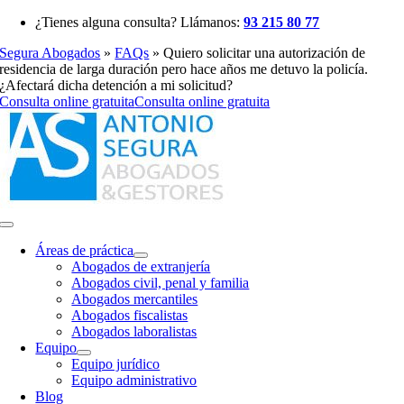
Saltar
¿Tienes alguna consulta? Llámanos:
93 215 80 77
al
Segura Abogados
»
FAQs
»
Quiero solicitar una autorización de
contenido
residencia de larga duración pero hace años me detuvo la policía.
¿Afectará dicha detención a mi solicitud?
Consulta online gratuita
Consulta online gratuita
Toggle
Navigation
Áreas de práctica
Abogados de extranjería
Abogados civil, penal y familia
Abogados mercantiles
Abogados fiscalistas
Abogados laboralistas
Equipo
Equipo jurídico
Equipo administrativo
Blog