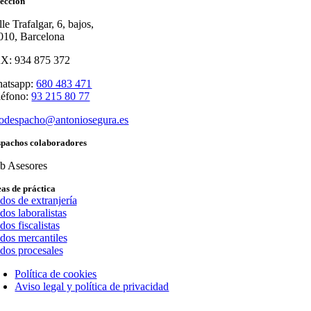
ección
le Trafalgar, 6, bajos,
010, Barcelona
X: 934 875 372
atsapp:
680 483 471
léfono:
93 215 80 77
fodespacho@antoniosegura.es
spachos colaboradores
ib Asesores
as de práctica
os de extranjería
os laboralistas
os fiscalistas
os mercantiles
os procesales
Política de cookies
Aviso legal y política de privacidad