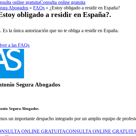
nsulta online gratuita
Consulta online gratuita
gura Abogados
»
FAQs
»
¿Estoy obligado a residir en España?
Estoy obligado a residir en España?.
. Es la única autorización que no te obliga a residir en España.
lver a las FAQs
ntonio Segura Abogados
tonio Segura Abogados
mos un importante despacho integrado por un amplio equipo de profesional
ONSULTA ONLINE GRATUITA
CONSULTA ONLINE GRATUIT