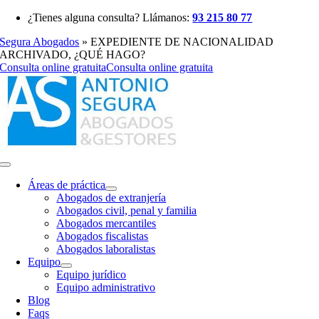
Saltar
¿Tienes alguna consulta? Llámanos:
93 215 80 77
al
Segura Abogados
»
EXPEDIENTE DE NACIONALIDAD
contenido
ARCHIVADO, ¿QUÉ HAGO?
Consulta online gratuita
Consulta online gratuita
Toggle
Navigation
Áreas de práctica
Abogados de extranjería
Abogados civil, penal y familia
Abogados mercantiles
Abogados fiscalistas
Abogados laboralistas
Equipo
Equipo jurídico
Equipo administrativo
Blog
Faqs