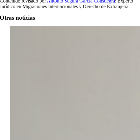
Contenido revisado por
Antonio Segura García Consuegra
: Experto
Jurídico en Migraciones Internacionales y Derecho de Extranjería.
Otras noticias