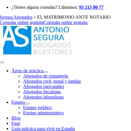
Saltar
¿Tienes alguna consulta? Llámanos:
93 215 80 77
al
Segura Abogados
»
EL MATRIMONIO ANTE NOTARIO
contenido
Consulta online gratuita
Consulta online gratuita
Toggle
Navigation
Áreas de práctica
Abogados de extranjería
Abogados civil, penal y familia
Abogados mercantiles
Abogados fiscalistas
Abogados laboralistas
Equipo
Equipo jurídico
Equipo administrativo
Blog
Faqs
Guía práctica para vivir en España