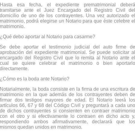
Hasta esa fecha, el expediente prematrimonial deber
tramitarse ante el Juez Encargado del Registro Civil de
domicilio de uno de los contrayentes. Una vez autorizado e
matrimonio, podrá elegirse un Notario para que éste celebre e
matrimonio.
¿Qué debo aportar al Notario para casarme?
Se debe aportar el testimonio judicial del auto firme d
aprobación del expediente matrimonial. Se puede solicitar a
encargado del Registro Civil que lo remita al Notario ante e
cual se quiere celebrar el matrimonio o bien aportarl
directamente.
¿Cómo es la boda ante Notario?
Notarialmente, la boda consiste en la firma de una escritura d
matrimonio en la que además de los contrayentes deben d
firmar dos testigos mayores de edad. El Notario leerá lo
artículos 66, 67 y 68 del Código Civil y preguntará a cada un
de dichos contrayentes si consienten en contraer matrimoni
con el otro y si efectivamente lo contraen en dicho acto y
respondiendo ambos afirmativamente, declarará que lo
mismos quedan unidos en matrimonio.