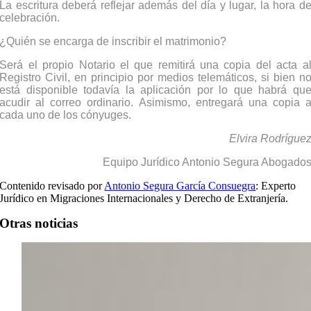
La escritura deberá reflejar además del día y lugar, la hora d
celebración.
¿Quién se encarga de inscribir el matrimonio?
Será el propio Notario el que remitirá una copia del acta a
Registro Civil, en principio por medios telemáticos, si bien n
está disponible todavía la aplicación por lo que habrá qu
acudir al correo ordinario. Asimismo, entregará una copia 
cada uno de los cónyuges.
Elvira Rodrígue
Equipo Jurídico Antonio Segura Abogado
Contenido revisado por
Antonio Segura García Consuegra
: Experto
Jurídico en Migraciones Internacionales y Derecho de Extranjería.
Otras noticias