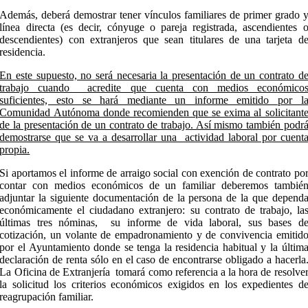
Además, deberá demostrar tener vínculos familiares de primer grado 
línea directa (es decir, cónyuge o pareja registrada, ascendientes 
descendientes) con extranjeros que sean titulares de una tarjeta d
residencia.
En este supuesto, no será necesaria la presentación de un contrato d
trabajo cuando acredite que cuenta con medios económico
suficientes, esto se hará mediante un informe emitido por l
Comunidad Autónoma donde recomienden que se exima al solicitant
de la presentación de un contrato de trabajo. Así mismo también podr
demostrarse que se va a desarrollar una actividad laboral por cuent
propia.
Si aportamos el informe de arraigo social con exención de contrato po
contar con medios económicos de un familiar deberemos tambié
adjuntar la siguiente documentación de la persona de la que depend
económicamente el ciudadano extranjero: su contrato de trabajo, la
últimas tres nóminas, su informe de vida laboral, sus bases d
cotización, un volante de empadronamiento y de convivencia emitid
por el Ayuntamiento donde se tenga la residencia habitual y la últim
declaración de renta sólo en el caso de encontrarse obligado a hacerla
La Oficina de Extranjería tomará como referencia a la hora de resolve
la solicitud los criterios económicos exigidos en los expedientes d
reagrupación familiar.