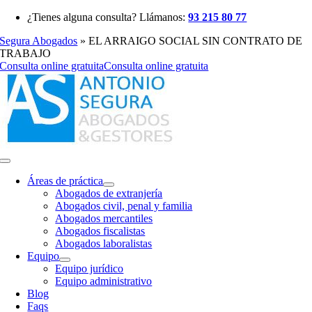
Saltar
¿Tienes alguna consulta? Llámanos:
93 215 80 77
al
Segura Abogados
»
EL ARRAIGO SOCIAL SIN CONTRATO DE
contenido
TRABAJO
Consulta online gratuita
Consulta online gratuita
Toggle
Navigation
Áreas de práctica
Abogados de extranjería
Abogados civil, penal y familia
Abogados mercantiles
Abogados fiscalistas
Abogados laboralistas
Equipo
Equipo jurídico
Equipo administrativo
Blog
Faqs