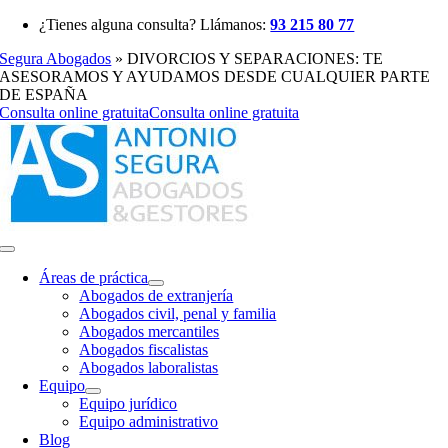
Saltar
¿Tienes alguna consulta? Llámanos:
93 215 80 77
al
Segura Abogados
»
DIVORCIOS Y SEPARACIONES: TE
contenido
ASESORAMOS Y AYUDAMOS DESDE CUALQUIER PARTE
DE ESPAÑA
Consulta online gratuita
Consulta online gratuita
Toggle
Navigation
Áreas de práctica
Abogados de extranjería
Abogados civil, penal y familia
Abogados mercantiles
Abogados fiscalistas
Abogados laboralistas
Equipo
Equipo jurídico
Equipo administrativo
Blog