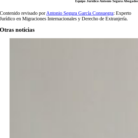
Equipo Jurídico Antonio Segura Abogado
Contenido revisado por
Antonio Segura García Consuegra
: Experto
Jurídico en Migraciones Internacionales y Derecho de Extranjería.
Otras noticias