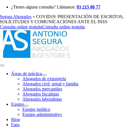
Saltar
¿Tienes alguna consulta? Llámanos:
93 215 80 77
al
Segura Abogados
»
COVID19: PRESENTACIÓN DE ESCRITOS,
contenido
SOLICITUDES Y COMUNICACIONES ANTE EL INSS
Consulta online gratuita
Consulta online gratuita
Toggle
Navigation
Áreas de práctica
Abogados de extranjería
Abogados civil, penal y familia
Abogados mercantiles
Abogados fiscalistas
Abogados laboralistas
Equipo
Equipo jurídico
Equipo administrativo
Blog
Faqs