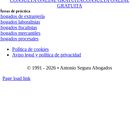
CONSULTA ONLINE GRATUITA
CONSULTA ONLINE
GRATUITA
Áreas de práctica
bogados de extranjería
bogados laboralistas
bogados fiscalistas
bogados mercantiles
bogados procesales
Política de cookies
Aviso legal y política de privacidad
© 1991 - 2026 • Antonio Segura Abogados
Page load link
Ir
a
Arriba