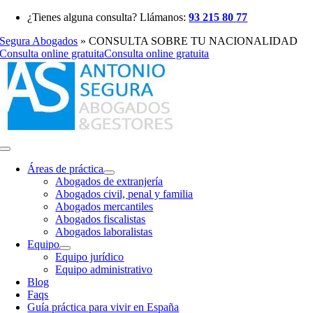
Saltar
¿Tienes alguna consulta? Llámanos:
93 215 80 77
al
Segura Abogados
»
CONSULTA SOBRE TU NACIONALIDAD
contenido
Consulta online gratuita
Consulta online gratuita
Toggle
Navigation
Áreas de práctica
Abogados de extranjería
Abogados civil, penal y familia
Abogados mercantiles
Abogados fiscalistas
Abogados laboralistas
Equipo
Equipo jurídico
Equipo administrativo
Blog
Faqs
Guía práctica para vivir en España