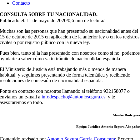
Contacto
CONSULTA SOBRE TU NACIONALIDAD.
Publicado el: 11 de mayo de 2020
/
0,6 min de lectura
/
Muchas son las personas que han presentado su nacionalidad antes del
15 de octubre de 2015 en aplicación de la anterior ley o en los registros
civiles o por registro público con la nueva ley.
Pues bien, tanto si la has presentado con nosotros como si no, podemos
ayudarte a saber cómo va tu trámite de nacionalidad española.
El Ministerio de Justicia está trabajando más o menos de manera
habitual, y seguimos presentando de forma telemática y recibiendo
resoluciones de concesión de nacionalidad española.
Ponte en contacto con nosotros llamando al teléfono 932158077 o
envíanos un e-mail a
infodespacho@antoniosegura.es
y te
asesoraremos en todo.
Montse Rodrígue
Equipo Jurídico Antonio Segura Abogado
Contenido revisado por
Antonio Segura García Consuegra
: Experto