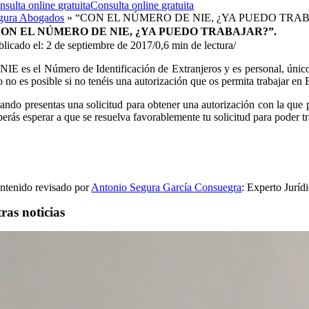
nsulta online gratuita
Consulta online gratuita
gura Abogados
»
“CON EL NÚMERO DE NIE, ¿YA PUEDO TRA
CON EL NÚMERO DE NIE, ¿YA PUEDO TRABAJAR?”.
blicado el: 2 de septiembre de 2017
/
0,6 min de lectura
/
 NIE es el Número de Identificación de Extranjeros y es personal, único,
o no es posible si no tenéis una autorización que os permita trabajar en
ando presentas una solicitud para obtener una autorización con la que
berás esperar a que se resuelva favorablemente tu solicitud para poder tr
ntenido revisado por
Antonio Segura García Consuegra
: Experto Juríd
ras noticias