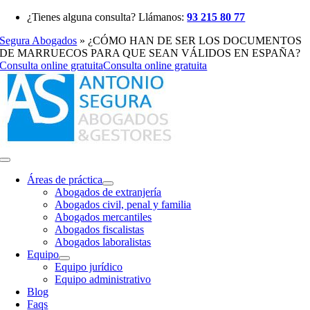
Saltar
¿Tienes alguna consulta? Llámanos:
93 215 80 77
al
Segura Abogados
»
¿CÓMO HAN DE SER LOS DOCUMENTOS
contenido
DE MARRUECOS PARA QUE SEAN VÁLIDOS EN ESPAÑA?
Consulta online gratuita
Consulta online gratuita
Toggle
Navigation
Áreas de práctica
Abogados de extranjería
Abogados civil, penal y familia
Abogados mercantiles
Abogados fiscalistas
Abogados laboralistas
Equipo
Equipo jurídico
Equipo administrativo
Blog
Faqs