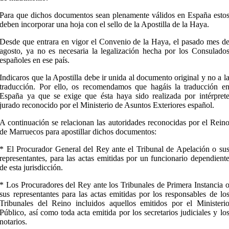
Para que dichos documentos sean plenamente válidos en España esto
deben incorporar una hoja con el sello de la Apostilla de la Haya.
Desde que entrara en vigor el Convenio de la Haya, el pasado mes d
agosto, ya no es necesaria la legalización hecha por los Consulado
españoles en ese país.
Indicaros que la Apostilla debe ir unida al documento original y no a l
traducción. Por ello, os recomendamos que hagáis la traducción e
España ya que se exige que ésta haya sido realizada por intérpret
jurado reconocido por el Ministerio de Asuntos Exteriores español.
A continuación se relacionan las autoridades reconocidas por el Rein
de Marruecos para apostillar dichos documentos:
* El Procurador General del Rey ante el Tribunal de Apelación o su
representantes, para las actas emitidas por un funcionario dependient
de esta jurisdicción.
* Los Procuradores del Rey ante los Tribunales de Primera Instancia 
sus representantes para las actas emitidas por los responsables de lo
Tribunales del Reino incluidos aquellos emitidos por el Ministeri
Público, así como toda acta emitida por los secretarios judiciales y lo
notarios.