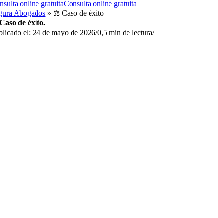
nsulta online gratuita
Consulta online gratuita
gura Abogados
»
⚖️ Caso de éxito
 Caso de éxito.
blicado el: 24 de mayo de 2026
/
0,5 min de lectura
/