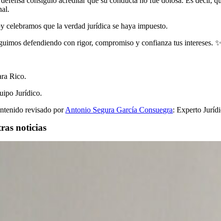
 defensa consiguió acreditar que su conducta no fue dolosa. Es decir, q
nal.
y celebramos que la verdad jurídica se haya impuesto.
guimos defendiendo con rigor, compromiso y confianza tus intereses. 
ara Rico.
uipo Jurídico.
ntenido revisado por
Antonio Segura García Consuegra
: Experto Juríd
ras noticias