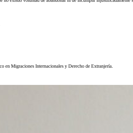
ue no existió voluntad de abandonar ni de incumplir injustificadamente
✨
ico en Migraciones Internacionales y Derecho de Extranjería.